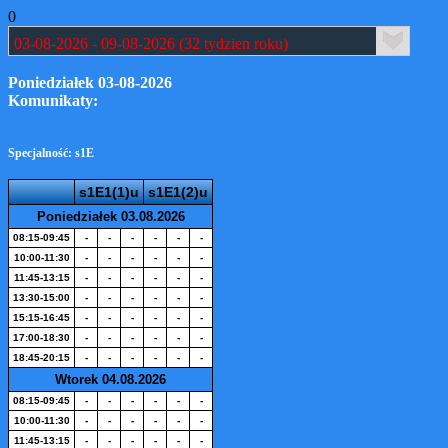
0
Poniedziałek 03-08-2026
Komunikaty:
Specjalność: s1E
s1E1(1)u
s1E1(2)u
Poniedziałek 03.08.2026
08:15-09:45
-
-
-
-
-
-
10:00-11:30
-
-
-
-
-
-
11:45-13:15
-
-
-
-
-
-
13:30-15:00
-
-
-
-
-
-
15:15-16:45
-
-
-
-
-
-
17:00-18:30
-
-
-
-
-
-
18:45-20:15
-
-
-
-
-
-
Wtorek 04.08.2026
08:15-09:45
-
-
-
-
-
-
10:00-11:30
-
-
-
-
-
-
11:45-13:15
-
-
-
-
-
-