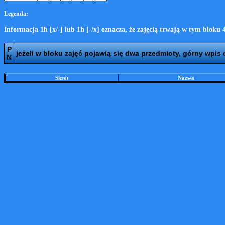
Legenda:
Informacja 1h [x/-] lub 1h [-/x] oznacza, że zajęcią trwają w tym bloku
P
jeżeli w bloku zajęć pojawią się dwa przedmioty, górny wpis
N
Skrót
Nazwa