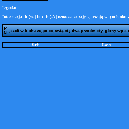
Legenda:
Informacja 1h [x/-] lub 1h [-/x] oznacza, że zajęcią trwają w tym bloku
P
jeżeli w bloku zajęć pojawią się dwa przedmioty, górny wpis
N
Skrót
Nazwa