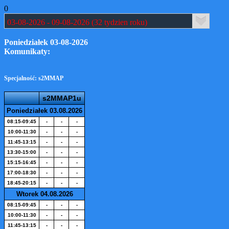
0
Poniedziałek 03-08-2026
Komunikaty:
Specjalność: s2MMAP
s2MMAP1u
Poniedziałek 03.08.2026
08:15-09:45
-
-
-
10:00-11:30
-
-
-
11:45-13:15
-
-
-
13:30-15:00
-
-
-
15:15-16:45
-
-
-
17:00-18:30
-
-
-
18:45-20:15
-
-
-
Wtorek 04.08.2026
08:15-09:45
-
-
-
10:00-11:30
-
-
-
11:45-13:15
-
-
-