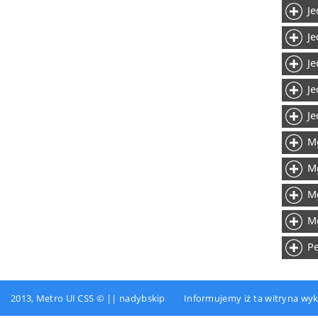
Je
Je
Je
Je
Je
M
M
Mg
Mg
Pe
2013, Metro UI CSS © || nadybskip Informujemy iż ta witryna wykor