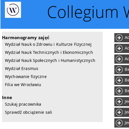
Collegium Wi
Ad
Harmonogramy zajęć
Wydział Nauk o Zdrowiu i Kulturze Fizycznej
Ad
Wydział Nauk Technicznych i Ekonomicznych
Ad
Wydział Nauk Społecznych i Humanistycznych
Wydział Erasmus
Be
Wychowanie fizyczne
Be
Filia we Wrocławiu
Be
Inne
Je
Szukaj pracownika
Je
Sprawdź obciążenie sali
Je